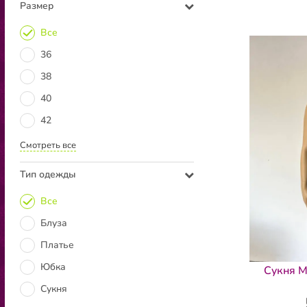
Размер
Все
36
38
40
42
Смотреть все
Тип одежды
Все
Блуза
Платье
Юбка
Сукня M
Сукня