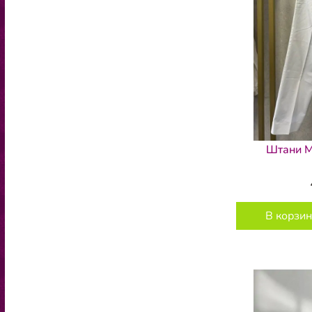
Штани M
В корзин