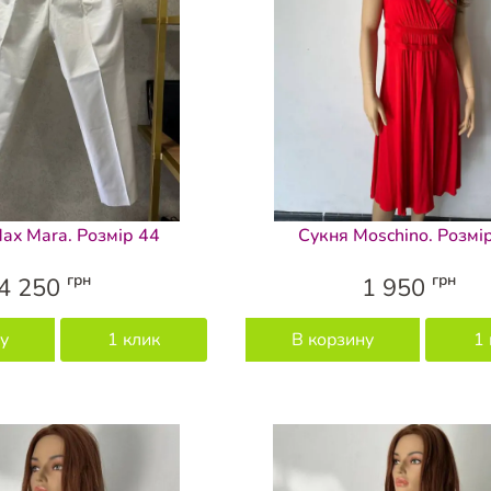
ax Mara. Розмір 44
Сукня Moschino. Розмі
грн
грн
4 250
1 950
у
1 клик
В корзину
1 