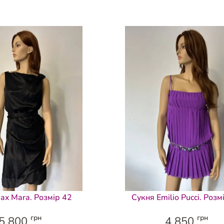
ax Mara. Розмір 42
Сукня Emilio Pucci. Розм
грн
грн
5 800
4 850