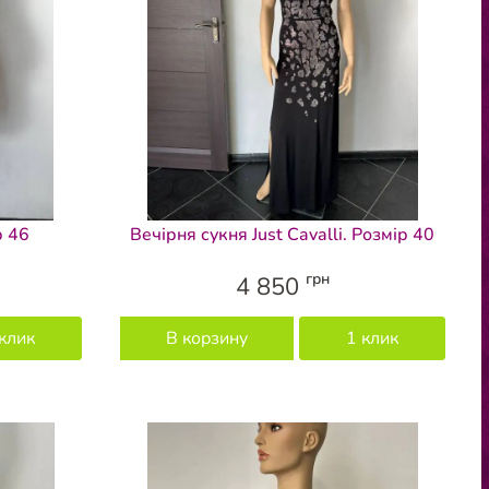
р 46
Вечірня сукня Just Cavalli. Розмір 40
грн
4 850
клик
В корзину
1 клик