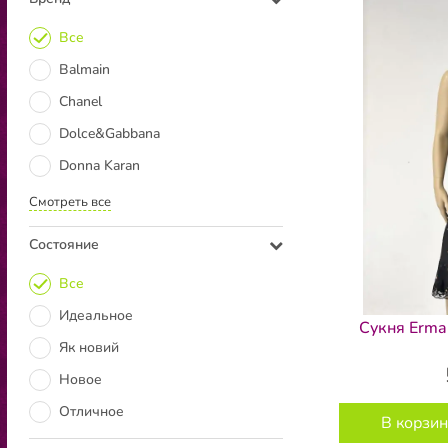
Все
Balmain
Chanel
Dolce&Gabbana
Donna Karan
Смотреть все
Состояние
Все
Идеальное
Сукня Erman
Як новий
Новое
Отличное
В корзин