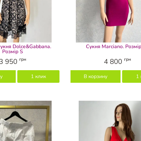
укня Dolce&Gabbana.
Сукня Marciano. Розмі
Розмір S
грн
грн
3 950
4 800
у
1 клик
В корзину
1 