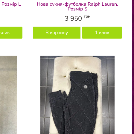
 Розмір L
Нова сукня-футболка Ralph Lauren.
Розмір S
грн
3 950
клик
В корзину
1 клик