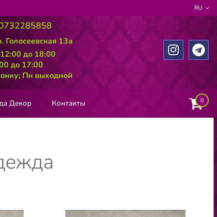
RU
0732285858
л. Голосеевская 13а
 12:00 до 18:00
:00 до 17:00
вонку; Пн выходной
0
да Декор
Контакты
дежда