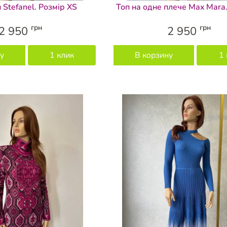
п Stefanel. Розмір XS
Топ на одне плече Max Mara.
грн
грн
2 950
2 950
у
1 клик
В корзину
1 