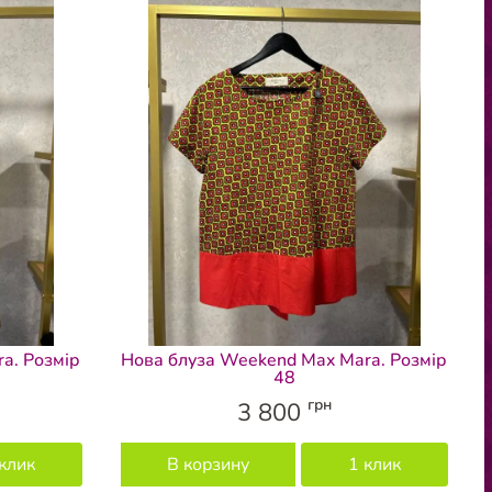
a. Розмір
Нова блуза Weekend Max Mara. Розмір
48
грн
3 800
клик
В корзину
1 клик