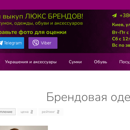
 выкуп ЛЮКС БРЕНДОВ!
+38
умок, одежды, обуви и аксессуаров
Киев, у
равьте фото для оценки
Вт-Пт с
Сб с 12
Вс по з
Украшения и аксессуары
Сумки
Обувь
Посу
Брендовая од
цена
рейтинг
упление