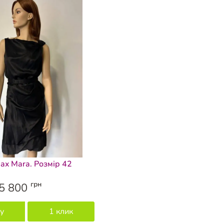
ax Mara. Розмір 42
грн
5 800
у
1 клик