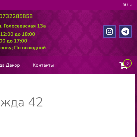
RU
0732285858
л. Голосеевская 13а
 12:00 до 18:00
:00 до 17:00
вонку; Пн выходной
0
да Декор
Контакты
ежда 42