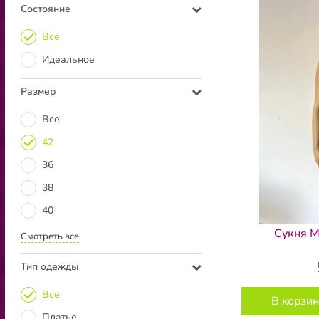
Состояние
Все
Идеальное
Размер
Все
42
36
38
40
Сукня M
Смотреть все
Тип одежды
Все
В корзин
Платье