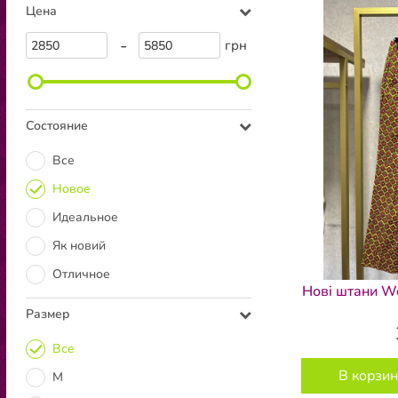
Цена
-
грн
Состояние
Все
Новое
Идеальное
Як новий
Отличное
Нові штани W
Размер
Все
В корзин
M