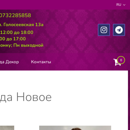
RU
0732285858
л. Голосеевская 13а
 12:00 до 18:00
:00 до 17:00
вонку; Пн выходной
0
да Декор
Контакты
да Новое