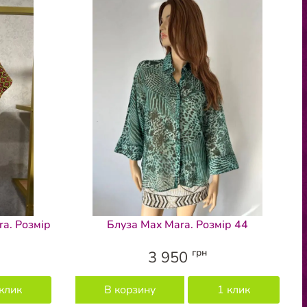
a. Розмір
Блуза Max Mara. Розмір 44
грн
3 950
клик
В корзину
1 клик