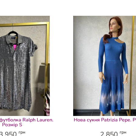
футболка Ralph Lauren.
Нова сукня Patrizia Pepe. 
Розмір S
грн
грн
3 950
2 850