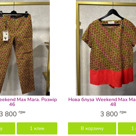
eekend Max Mara. Розмір
Нова блуза Weekend Max Mar
46
48
грн
грн
3 800
3 800
у
1 клик
В корзину
1 