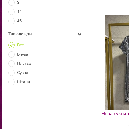
S
44
46
Тип одежды
Все
Блуза
Платье
Сукня
Штани
Нова сукня-