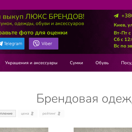
 выкуп ЛЮКС БРЕНДОВ!
+38
умок, одежды, обуви и аксессуаров
Киев, у
равьте фото для оценки
Вт-Пт с
Сб с 12
Вс по з
Украшения и аксессуары
Сумки
Обувь
Посу
Брендовая одеж
цена
рейтинг
упление