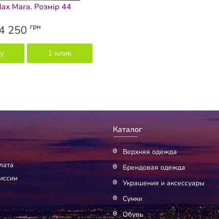
ax Mara. Розмір 44
грн
4 250
у
1 клик
Каталог
Верхняя одежда
лата
Брендовая одежда
иссии
Украшения и аксессуары
Сумки
Обувь