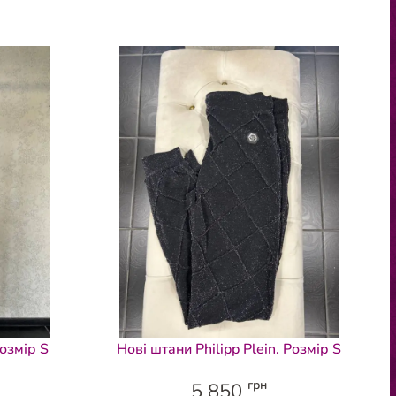
Розмір S
Нові штани Philipp Plein. Розмір S
грн
5 850