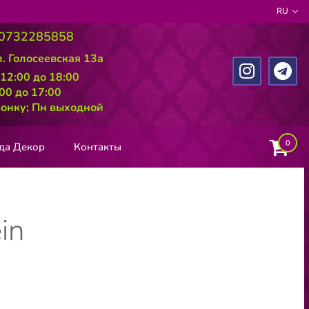
RU
0732285858
л. Голосеевская 13а
 12:00 до 18:00
:00 до 17:00
вонку; Пн выходной
0
да Декор
Контакты
in