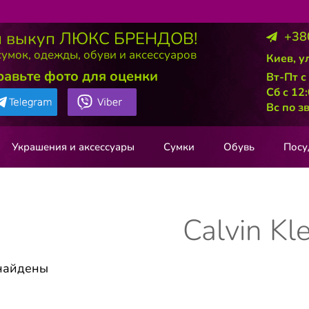
 выкуп ЛЮКС БРЕНДОВ!
+38
умок, одежды, обуви и аксессуаров
Киев, у
равьте фото для оценки
Вт-Пт с
Сб с 12
Вс по з
Украшения и аксессуары
Сумки
Обувь
Посу
Calvin Kle
найдены