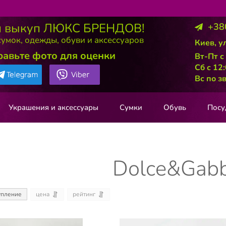
 выкуп ЛЮКС БРЕНДОВ!
+38
умок, одежды, обуви и аксессуаров
Киев, у
равьте фото для оценки
Вт-Пт с
Сб с 12
Вс по з
Украшения и аксессуары
Сумки
Обувь
Посу
Dolce&Gab
цена
рейтинг
упление