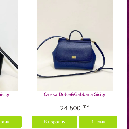
cily
Сумка Dolce&Gabbana Sicily
грн
24 500
клик
В корзину
1 клик