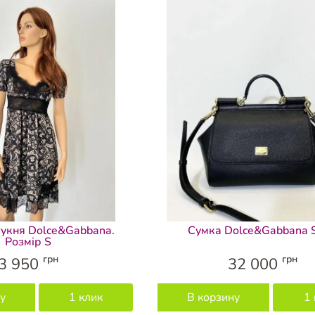
укня Dolce&Gabbana.
Сумка Dolce&Gabbana Si
Розмір S
грн
грн
3 950
32 000
у
1 клик
В корзину
1 