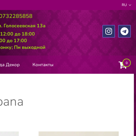
RU
0732285858
л. Голосеевская 13а
 12:00 до 18:00
:00 до 17:00
вонку; Пн выходной
0
да Декор
Контакты
bana