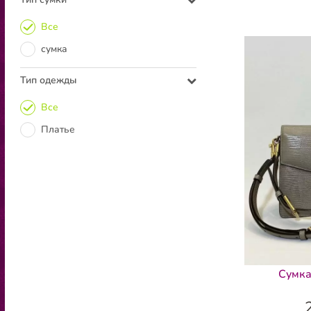
Все
сумка
Тип одежды
Все
Платье
Сумка