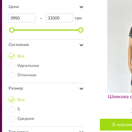
Цена
-
грн
Состояние
Все
Идеальное
Отличное
Размер
Шовкова с
Все
S
Средняя
В корзин
Тип сумки