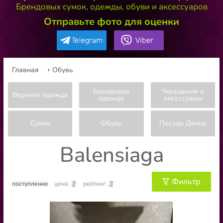
Брендовых сумок, одежды, обуви и аксессуаров
Отправьте фото для оценки
Главная
Обувь
Брендовая
Украшения и
Верхняя одежда
одежда
аксессуары
Сумки
Обувь
Посуда Декор
Balensiaga
Фильтр
поступление
цена
рейтинг