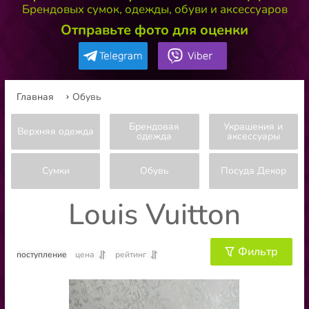
Брендовых сумок, одежды, обуви и аксессуаров
Отправьте фото для оценки
Главная
Обувь
Брендовая
Украшения и
Верхняя одежда
одежда
аксессуары
Сумки
Обувь
Посуда Декор
Louis Vuitton
Фильтр
поступление
цена
рейтинг