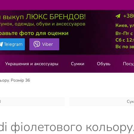
 выкуп ЛЮКС БРЕНДОВ!
+38
умок, одежды, обуви и аксессуаров
Киев, у
равьте фото для оценки
Вт-Пт с
Сб с 12
Вс по з
Украшения и аксессуары
Сумки
Обувь
Посу
ьору. Розмір 36
8
Сук
i фіолетового кольору