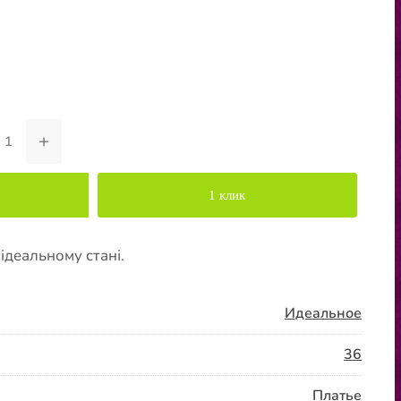
+
1 клик
 ідеальному стані.
Идеальное
36
Платье