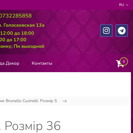
RU
0732285858
л. Голосеевская 13а
 12:00 до 18:00
:00 до 17:00
вонку; Пн выходной
0
да Декор
Контакты
ня Brunello Cucinelli. Розмір S
. Розмір 36