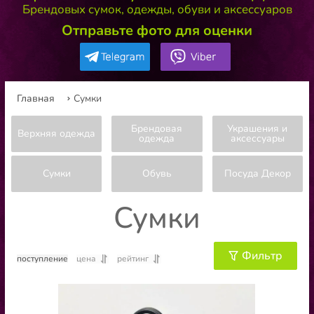
Брендовых сумок, одежды, обуви и аксессуаров
Отправьте фото для оценки
Главная
Сумки
Брендовая
Украшения и
Верхняя одежда
одежда
аксессуары
Сумки
Обувь
Посуда Декор
Сумки
Фильтр
поступление
цена
рейтинг