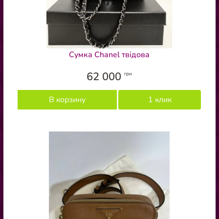
Сумка Chanel твідова
62 000
грн
В корзину
1 клик