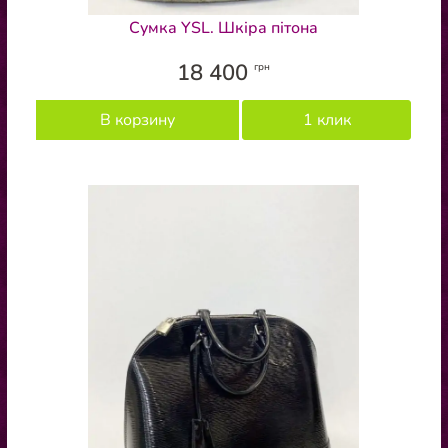
Сумка YSL. Шкіра пітона
18 400
грн
В корзину
1 клик