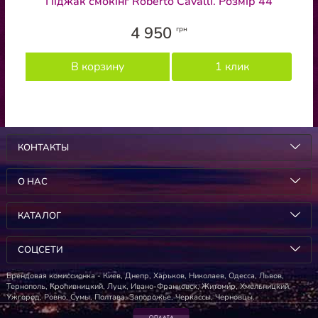
Піджак смокінг Roberto Cavalli. Розмір 44
4 950
грн
В корзину
1 клик
КОНТАКТЫ
О НАС
КАТАЛОГ
СОЦСЕТИ
Брендовая комиссионка - Киев, Днепр, Харьков, Николаев, Одесса, Львов,
Тернополь, Кропивницкий, Луцк, Ивано-Франковск, Житомир, Хмельницкий,
Ужгород, Ровно, Сумы, Полтава, Запорожье, Черкассы, Черновцы.