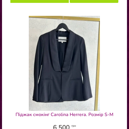
Піджак смокінг Carolina Herrera. Розмір S-М
6 500
грн